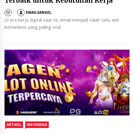
Terbaik untuk Kebutuhan Kerja
EMAILSANGEL
Di era kerja digital saat ini, email menjadi salah satu alat
komunikasi yang paling vital.
ARTIKEL
INFORMASI