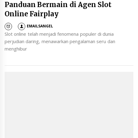
Panduan Bermain di Agen Slot
Online Fairplay
EMAILSANGEL
Slot online telah menjadi fenomena populer di dunia
perjudian daring, menawarkan pengalaman seru dan
menghibur