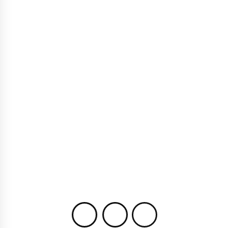
APLIKASI EMAIL
ARTIKEL
INFORMASI
Fitur Penting yang Harus Dimiliki
oleh Aplikasi Email
AUGUST 7, 2025
EMAILSANGEL