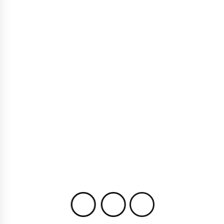
APLIKASI EMAIL
ARTIKEL
INFORMASI
Fitur Penting yang Harus Dimiliki
oleh Aplikasi Email
AUGUST 7, 2025
EMAILSANGEL
Aplikasi email modern tidak lagi hanya digunakan untuk
mengirim dan menerima pesan. Di lingkungan kerja